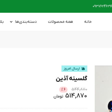
0937624629
خانه
همه محصولات
دسته‌بندی‌ها
بلا
ارسال امروز
گلسینه آذین
544,870
%
6
514,870
تومان