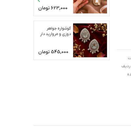
623,000
تومان
گوشواره جواهر
دوزی و مروارید دار
رژان
545,000
تومان
ت
 ردیف
ه