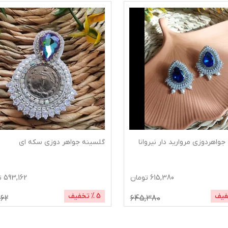
جواهردوزی مروارید دار نیروانا
گلسینه جواهر دوزی سکه ای
615,380
تومان
593,162
ت
فیف
5
% تخفیف
162
645,380