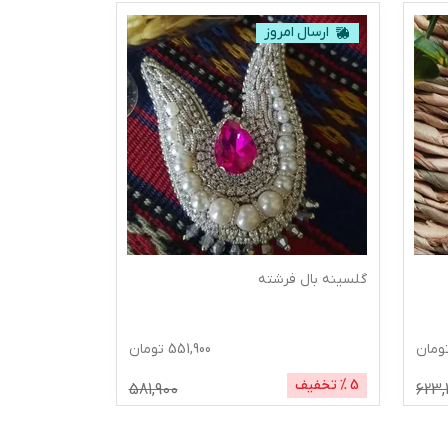
ارسال امروز
گلسینه بال فرشته
ومان
551,900
تومان
5
% تخفیف
581,900
623,