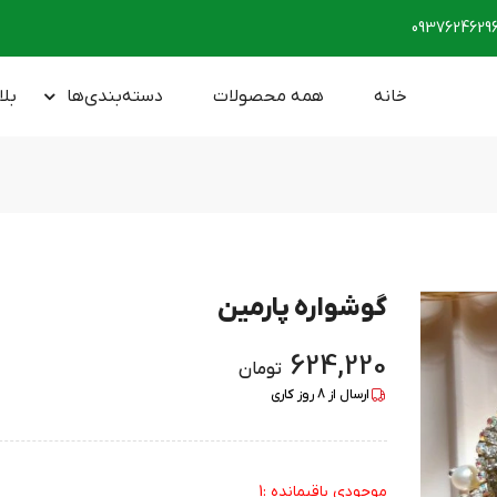
0937624629
خانه
همه محصولات
دسته‌بندی‌ها
بلا
گوشواره پارمین
624,220
تومان
ارسال از
8
روز کاری
موجودی باقیمانده :1