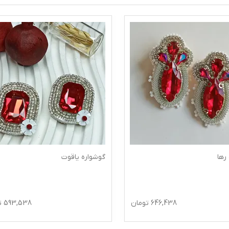
رها
گوشواره یاقوت
646,438
تومان
593,538
ت