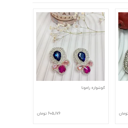
گوشواره رامونا
ومان
605,176
تومان