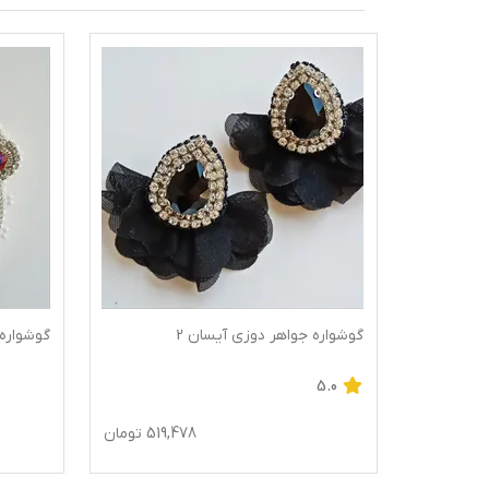
گوشواره جواهر دوزی آیسان 2
گوشواره 
5.0
624,
تومان
519,478
تومان