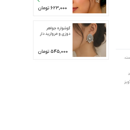
623,000
تومان
گوشواره جواهر
دوزی و مروارید دار
رژان
545,000
تومان
ست.
د
یز