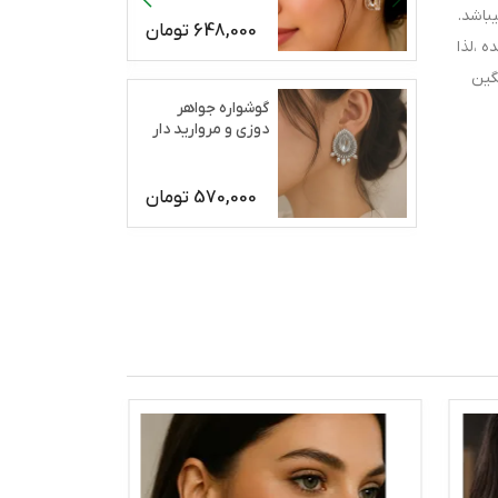
باشد.
648,000
تومان
 ،لذا
گین
گوشواره جواهر
دوزی و مروارید دار
رژان
570,000
تومان