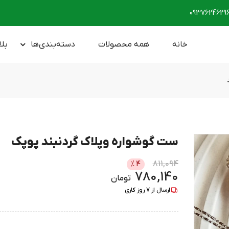
0937624629
خانه
همه محصولات
دسته‌بندی‌ها
بلا
ست گوشواره وپلاک گردنبند پوپک
811,094
%
4
780,140
تومان
ارسال از
7
روز کاری