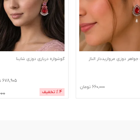
جواهر دوزی مرواریددار الناز
گوشواره درباری دوزی شاینا
678,905
ت
660,000
تومان
4
% تخفیف
000