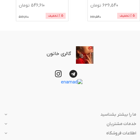
636,540
تومان
546,610
تومان
5
% تخفیف
5
% تخفیف
576,610
666,540
گالری خاتون
ما را بیشتر بشناسید
خدمات مشتریان
اطلاعات فروشگاه