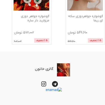
گوشواره جواهردوزی سکه
گوشواره جواهر دوزی
ای ریما
مروارید دار ساره
546,610
تومان
572,002
تومان
5
% تخفیف
5
% تخفیف
602,002
576,610
گالری خاتون