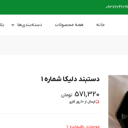
0937624629
خانه
همه محصولات
دسته‌بندی‌ها
بلا
دستبند دلیکا شماره 1
571,320
تومان
ارسال از
10
روز کاری
موجودی باقیمانده :1