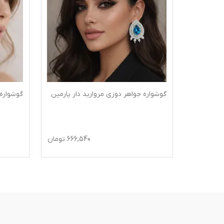
 نیروانا
گوشواره جواهر دوزی مروارید دار پارمین
گوشواره
645
تومان
666,540
تومان