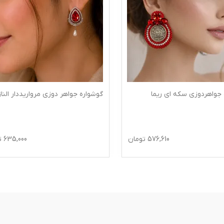
 جواهردوزی سکه ای ریما
گوشواره جواهر دوزی مرواریددار الناز
576,610
تومان
635,000
ت