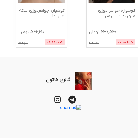
گوشواره جواهر دوزی
گوشواره جواهردوزی سکه
مروارید دار پارمین
ای ریما
636,540
تومان
546,610
تومان
5
% تخفیف
5
% تخفیف
576,610
666,540
گالری خاتون