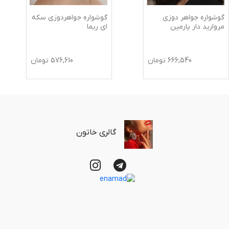
گوشواره جواهر دوزی
گوشواره جواهردوزی سکه
مروارید دار پارمین
ای ریما
666,540
تومان
576,610
تومان
گالری خاتون