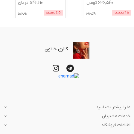
636,540
تومان
546,610
تومان
5
% تخفیف
5
% تخفیف
576,610
666,540
گالری خاتون
ما را بیشتر بشناسید
خدمات مشتریان
اطلاعات فروشگاه