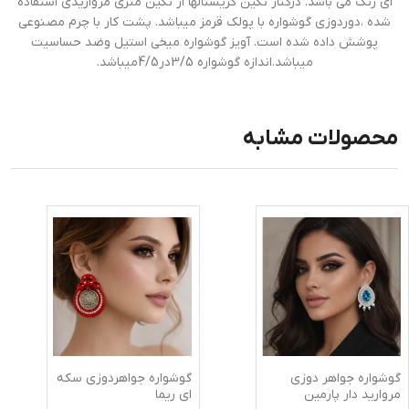
ای رنگ می باشد. درکنار نگین کریستالها از نگین متری مرواریدی استفاده
شده ،دوردوزی گوشواره با پولک قرمز میباشد. پشت کار با چرم مصنوعی
پوشش داده شده است. آویز گوشواره میخی استیل وضد حساسیت
میباشد.اندازه گوشواره 3/5در4/5میباشد.
محصولات مشابه
گوشواره جواهر دوزی
گوشواره جواهردوزی سکه
مروارید دار پارمین
ای ریما