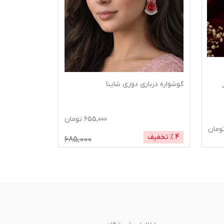
گوشواره جواهر دوزی یاسمین
655
تومان
623,844
تومان
5
% تخفیف
653,844
685,000