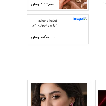
ده
623,000
تومان
گوشواره جواهر
دوزی و مروارید دار
رژان
545,000
تومان