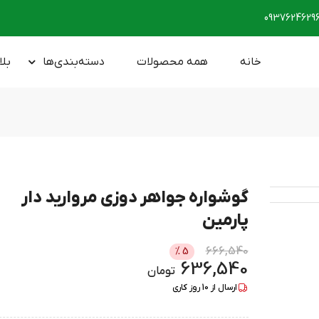
0937624629
خانه
همه محصولات
دسته‌بندی‌ها
بلا
گوشواره جواهر دوزی مروارید دار
پارمین
666,540
%
5
636,540
تومان
ارسال از
10
روز کاری