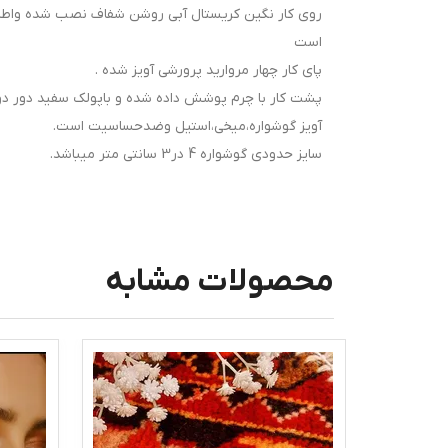
روی کار نگین کریستال آبی روشن شفاف نصب شده واطراف
است
پای کار چهار مروارید پرورشی آویز شده .
پشت کار با چرم پوشش داده شده و باپولک سفید دور 
آویز گوشواره،میخی،استیل وضدحساسیت است.
سایز حدودی گوشواره 4 در3 سانتی متر میباشد.
محصولات مشابه