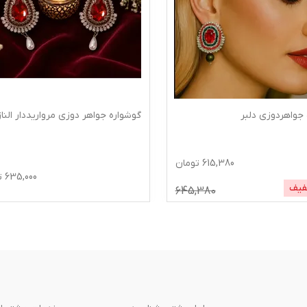
واره جواهر دوزی مرواریددار الناز
گوشواره درباری دوزی شاینا
,000
635,000
تومان
4
% تخفیف