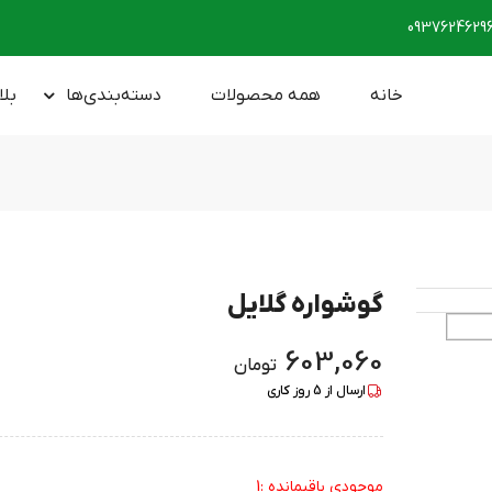
0937624629
خانه
همه محصولات
دسته‌بندی‌ها
بلا
گوشواره گلایل
603,060
تومان
ارسال از
5
روز کاری
موجودی باقیمانده :1