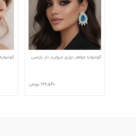
 نیروانا
گوشواره جواهر دوزی مروارید دار پارمین
گوشواره
645
تومان
666,540
تومان