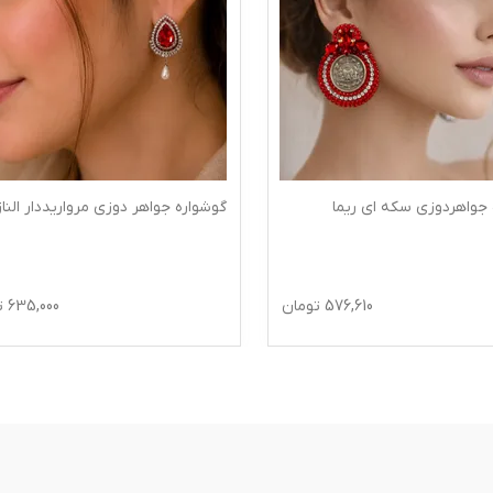
 جواهردوزی سکه ای ریما
گوشواره جواهر دوزی مرواریددار الناز
576,610
تومان
635,000
ت