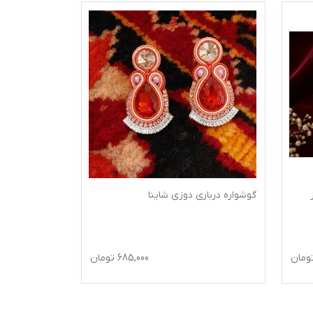
گوشواره جواهر دوزی یاسمین
68
تومان
653,844
تومان