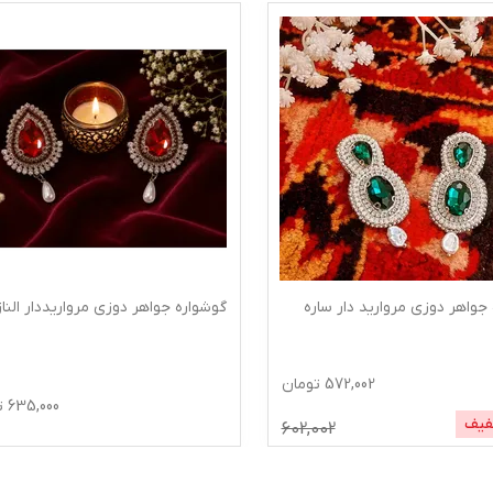
اره جواهر دوزی مرواریددار الناز
گوشواره درباری دوزی شاینا
635,000
تومان
5,000