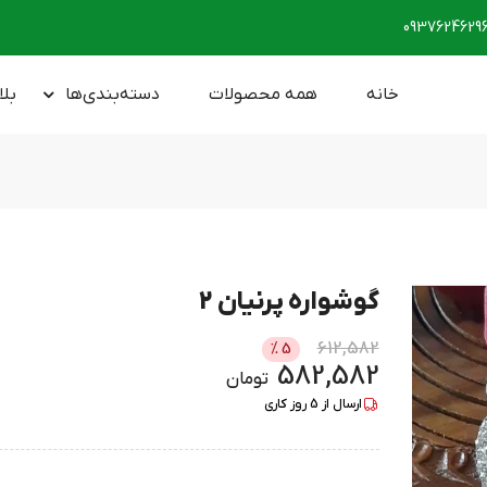
0937624629
خانه
همه محصولات
دسته‌بندی‌ها
بلا
گوشواره پرنیان 2
612,582
%
5
582,582
تومان
ارسال از
5
روز کاری