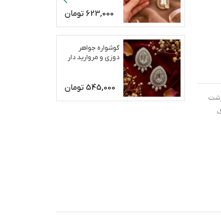
623,000
تومان
گوشواره جواهر
دوزی و مروارید دار
رژان
545,000
تومان
رشت
گ