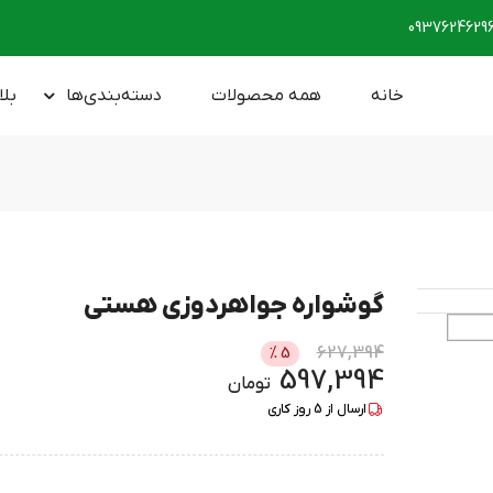
0937624629
خانه
همه محصولات
دسته‌بندی‌ها
بلا
گوشواره جواهردوزی هستی
627,394
%
5
597,394
تومان
ارسال از
5
روز کاری