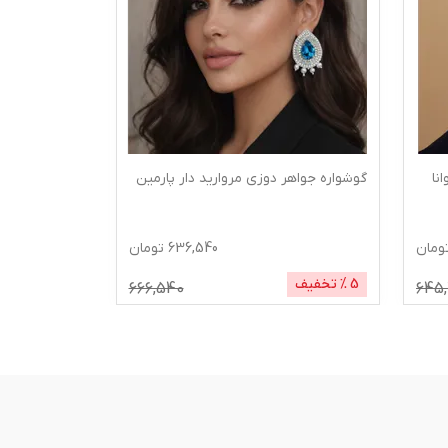
نا
گوشواره جواهر دوزی مروارید دار پارمین
گوشواره جواه
ومان
636,540
تومان
5
% تخفیف
5
% تخفیف
666,540
645