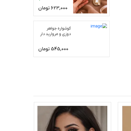
623,000
تومان
گوشواره جواهر
دوزی و مروارید دار
رژان
545,000
تومان