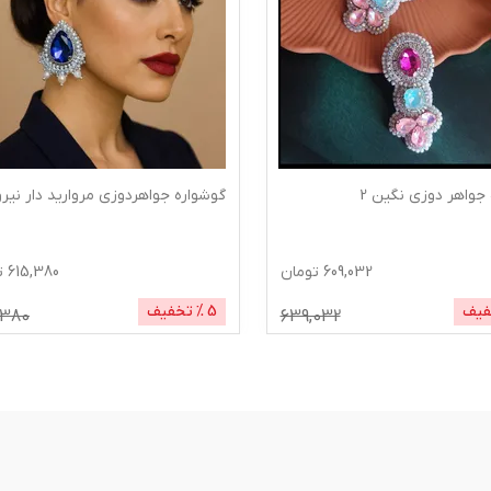
جواهر دوزی نگین 2
گوشواره جواهردوزی مروارید دار نیروا
609,032
تومان
615,380
ت
فیف
5
% تخفیف
,380
639,032