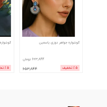
گوشواره جواهر دوزی یاسمین
گوشواره 
655,
تومان
623,844
تومان
5
% تخفیف
5
% تخ
653,844
685,000