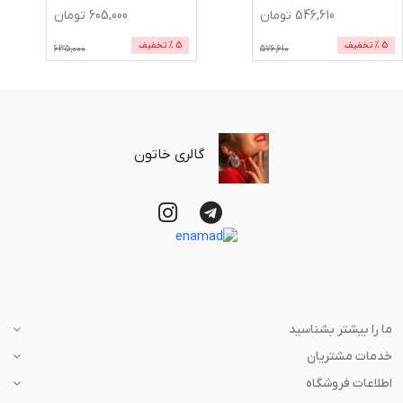
546,610
تومان
605,000
تومان
5
% تخفیف
5
% تخفیف
635,000
576,610
گالری خاتون
ما را بیشتر بشناسید
خدمات مشتریان
اطلاعات فروشگاه