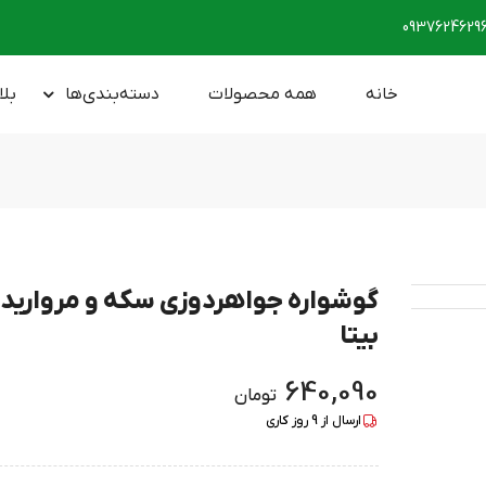
0937624629
خانه
همه محصولات
دسته‌بندی‌ها
بلا
گوشواره جواهردوزی سکه و مروارید
بیتا
640,090
تومان
ارسال از
9
روز کاری