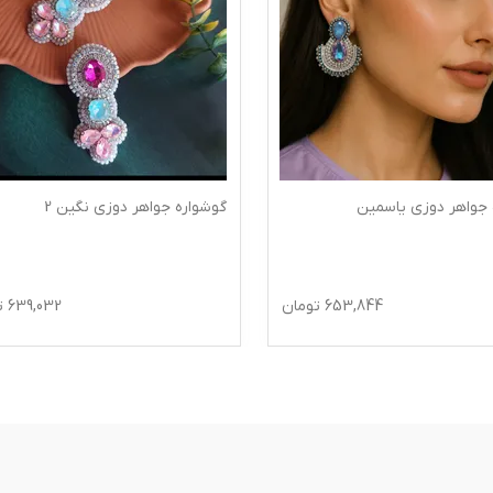
وشواره جواهر دوزی نگین 2
گوشواره جواهردوزی مروارید دا
639,032
تومان
380