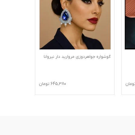
ر نیروانا
گوشواره جواهر دوزی مروارید دار پارمین
645,
تومان
666,540
تومان