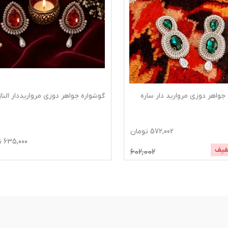
جواهر دوزی مروارید دار ساره
گوشواره جواهر دوزی مرواریددار الناز
572,002
تومان
635,000
ت
فیف
602,002