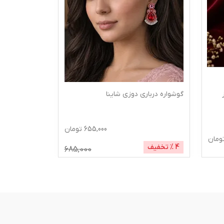
گوشواره درباری دوزی شاینا
655,000
تومان
ومان
4
% تخفیف
685,000