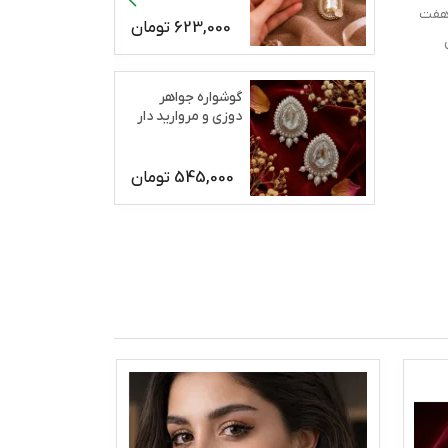
 هفت
623,000
تومان
گوشواره جواهر
دوزی و مروارید دار
رژان
545,000
تومان