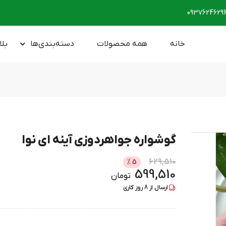
0937624629
خانه
همه محصولات
دسته‌بندی‌ها
بلا
گوشواره جواهردوزی آینه ای نوا
629,510
%
5
599,510
تومان
ارسال از
8
روز کاری