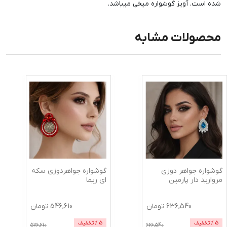
شده است. آویز گوشواره میخی میباشد.
محصولات مشابه
گوشواره جواهر دوزی
گوشواره جواهردوزی سکه
مروارید دار پارمین
ای ریما
636,540
تومان
546,610
تومان
5
% تخفیف
5
% تخفیف
576,610
666,540