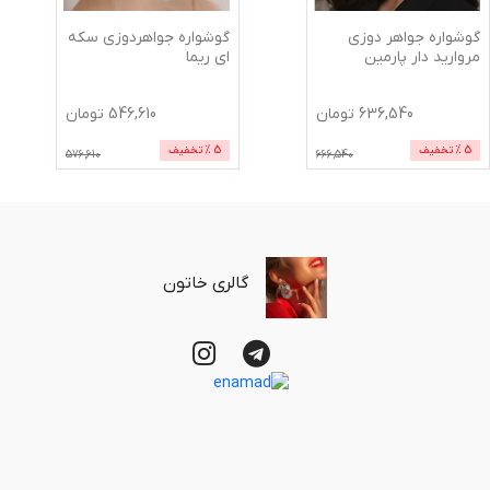
گوشواره جواهر دوزی
گوشواره جواهردوزی سکه
مروارید دار پارمین
ای ریما
636,540
تومان
546,610
تومان
5
% تخفیف
5
% تخفیف
576,610
666,540
گالری خاتون