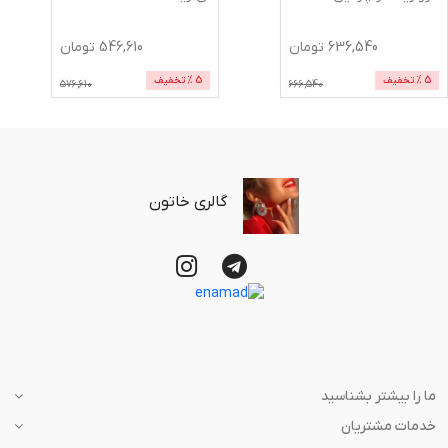
636,540
تومان
546,610
تومان
5
% تخفیف
5
% تخفیف
576,610
666,540
گالری خاتون
ما را بیشتر بشناسید
خدمات مشتریان