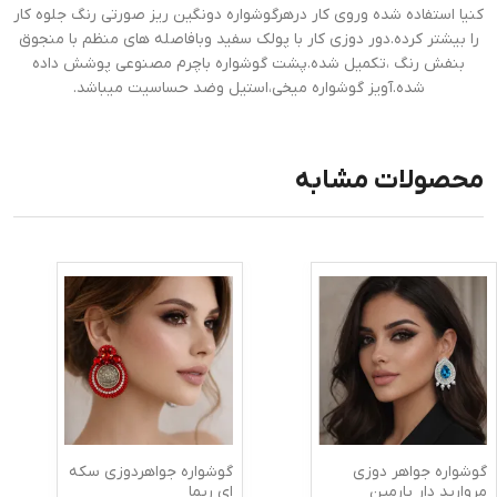
کنیا استفاده شده وروی کار درهرگوشواره دونگین ریز صورتی رنگ جلوه کار
را بیشتر کرده.دور دوزی کار با پولک سفید وبافاصله های منظم با منجوق
بنفش رنگ ،تکمیل شده.پشت گوشواره باچرم مصنوعی پوشش داده
شده.آویز گوشواره میخی،استیل وضد حساسیت میباشد.
محصولات مشابه
گوشواره جواهر دوزی
گوشواره جواهردوزی سکه
مروارید دار پارمین
ای ریما