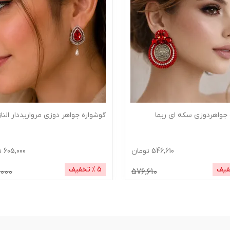
 جواهردوزی سکه ای ریما
گوشواره جواهر دوزی مرواریددار الناز
546,610
تومان
605,000
ت
فیف
5
% تخفیف
000
576,610