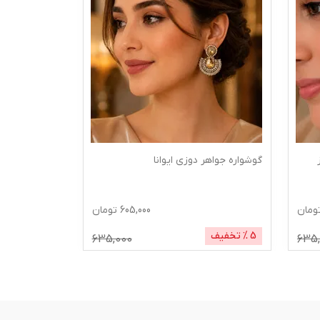
گوشواره جواهر دوزی ایوانا
ومان
605,000
تومان
5
% تخفیف
635,000
635,