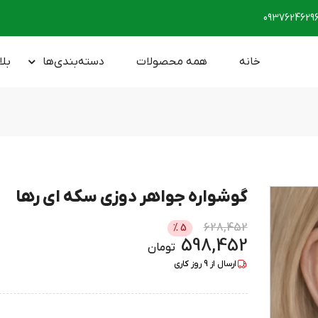
0937624629
خانه
همه محصولات
دسته‌بندی‌ها
بلا
گوشواره جواهر دوزی سکه ای رها
628,452
%
5
598,452
تومان
ارسال از
9
روز کاری