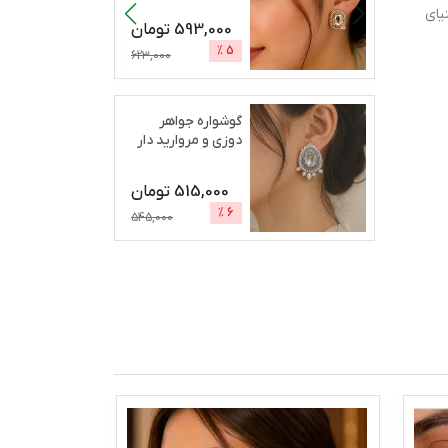
یای
593,000
تومان
%
5
623,000
گوشواره جواهر
دوزی و مروارید دار
رژان
515,000
تومان
%
6
545,000