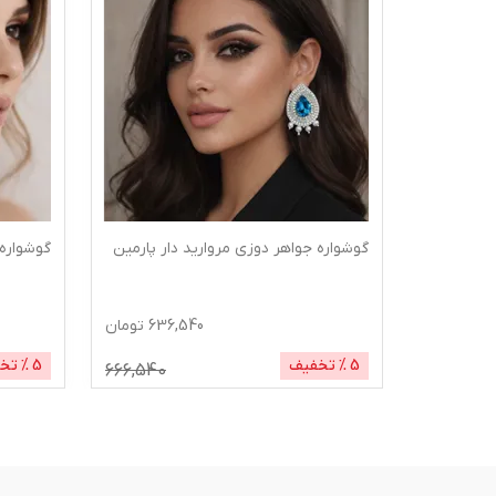
 نیروانا
گوشواره جواهر دوزی مروارید دار پارمین
گوشواره
615
تومان
636,540
تومان
5
% تخفیف
5
% تخ
666,540
645,380