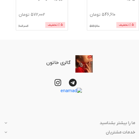
546,610
تومان
572,002
تومان
5
% تخفیف
5
% تخفیف
602,002
576,610
گالری خاتون
ما را بیشتر بشناسید
خدمات مشتریان