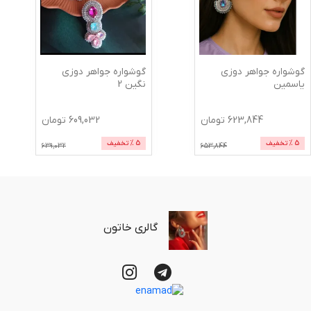
گوشواره جواهر دوزی
گوشواره جواهر دوزی
یاسمین
نگین 2
623,844
تومان
609,032
تومان
5
% تخفیف
5
% تخفیف
639,032
653,844
گالری خاتون