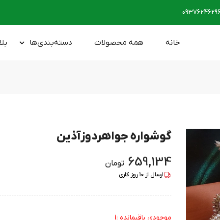
0937624629
خانه
همه محصولات
دسته‌بندی‌ها
بلا
گوشواره جواهردوزآذین
659,134
تومان
ارسال از
10
روز کاری
موجودی باقیمانده :1