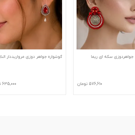
 جواهردوزی سکه ای ریما
گوشواره جواهر دوزی مرواریددار الناز
576,610
تومان
635,000
ت