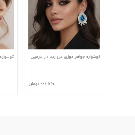
 نیروانا
گوشواره جواهر دوزی مروارید دار پارمین
گوشواره
645
تومان
666,540
تومان