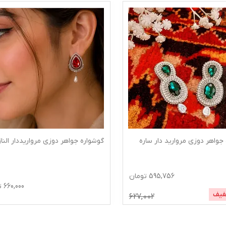
 دوزی مروارید دار ساره
گوشواره جواهر دوزی مرواریددار الناز
595,756
تومان
660,000
تومان
627,002