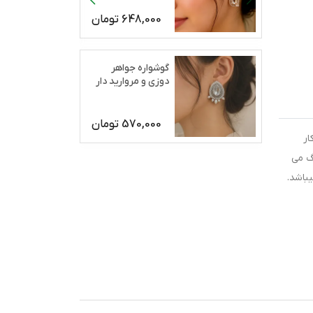
648,000
تومان
گوشواره جواهر
دوزی و مروارید دار
رژان
570,000
تومان
ار
گ می
باشد.