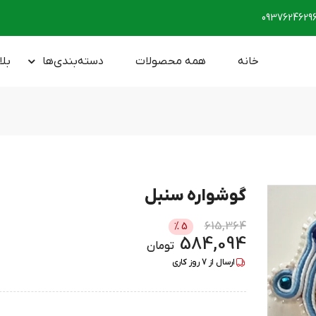
0937624629
خانه
همه محصولات
دسته‌بندی‌ها
بلا
گوشواره سنبل
615,364
%
5
584,094
تومان
ارسال از
7
روز کاری