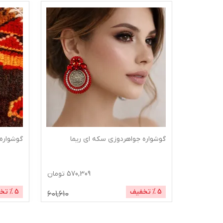
رمین
گوشواره جواهردوزی سکه ای ریما
گوشواره جواهر
ومان
570,309
تومان
5
% تخفیف
5
% تخفیف
601,610
691,