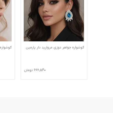
 نیروانا
گوشواره جواهر دوزی مروارید دار پارمین
گوشواره
645
تومان
666,540
تومان