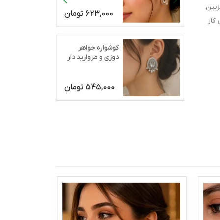
زیین
623,000
تومان
کار
گوشواره جواهر
دوزی و مروارید دار
رژان
545,000
تومان