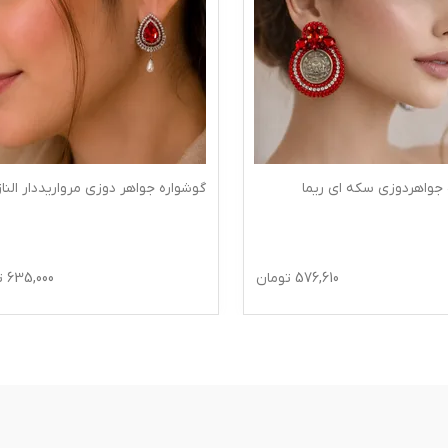
 جواهردوزی سکه ای ریما
گوشواره جواهر دوزی مرواریددار الناز
576,610
تومان
635,000
ت