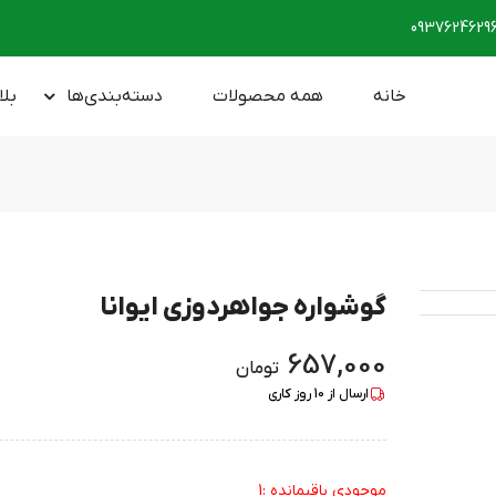
0937624629
خانه
همه محصولات
دسته‌بندی‌ها
بلا
گوشواره جواهردوزی ایوانا
657,000
تومان
ارسال از
10
روز کاری
موجودی باقیمانده :1