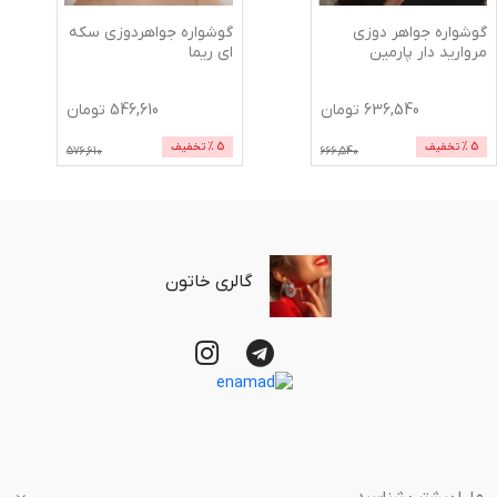
گوشواره جواهر دوزی
گوشواره جواهردوزی سکه
مروارید دار پارمین
ای ریما
636,540
تومان
546,610
تومان
5
% تخفیف
5
% تخفیف
576,610
666,540
گالری خاتون