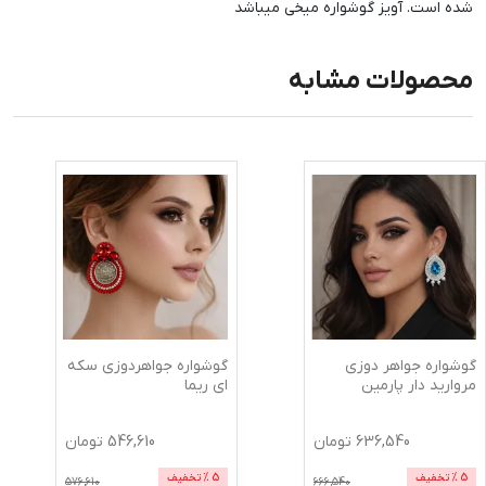
شده است. آویز گوشواره میخی میباشد
محصولات مشابه
گوشواره جواهر دوزی
گوشواره جواهردوزی سکه
مروارید دار پارمین
ای ریما
636,540
تومان
546,610
تومان
5
% تخفیف
5
% تخفیف
576,610
666,540