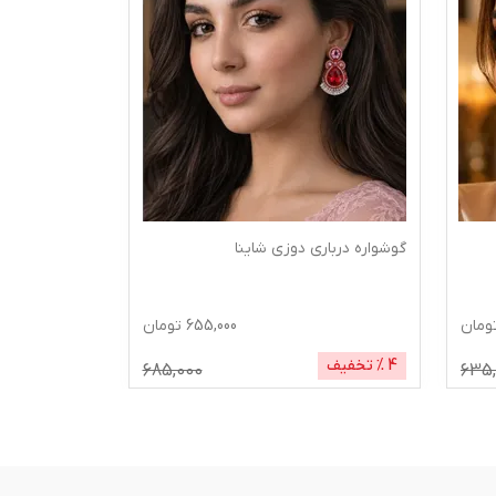
گوشواره جواهر دوزی یاسمین
6
تومان
623,844
تومان
5
% تخفیف
653,844
685,00