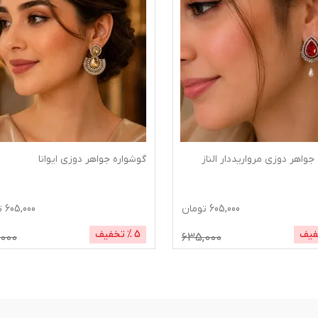
ه جواهر دوزی ایوانا
گوشواره درباری دوزی شاینا
605,000
تومان
55,000
تخفیف
4
% تخفیف
0
635,000