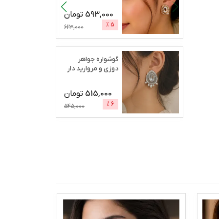
593,000
تومان
%
5
623,000
گوشواره جواهر
دوزی و مروارید دار
رژان
515,000
تومان
%
6
545,000