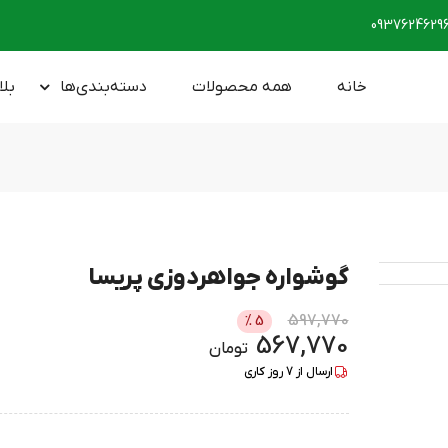
0937624629
خانه
همه محصولات
دسته‌بندی‌ها
بلا
گوشواره جواهردوزی پریسا
597,770
%
5
567,770
تومان
ارسال از
7
روز کاری